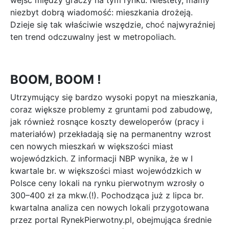
wejść między graczy na tym rynku. Niestety, mamy
niezbyt dobrą wiadomość: mieszkania drożeją.
Dzieje się tak właściwie wszędzie, choć najwyraźniej
ten trend odczuwalny jest w metropoliach.
BOOM, BOOM !
Utrzymujący się bardzo wysoki popyt na mieszkania,
coraz większe problemy z gruntami pod zabudowę,
jak również rosnące koszty deweloperów (pracy i
materiałów) przekładają się na permanentny wzrost
cen nowych mieszkań w większości miast
wojewódzkich. Z informacji NBP wynika, że w I
kwartale br. w większości miast wojewódzkich w
Polsce ceny lokali na rynku pierwotnym wzrosły o
300–400 zł za mkw.(!). Pochodząca już z lipca br.
kwartalna analiza cen nowych lokali przygotowana
przez portal RynekPierwotny.pl, obejmująca średnie