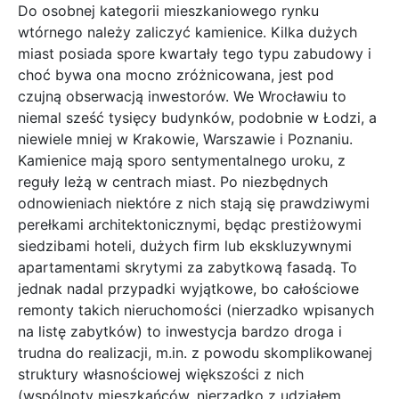
trudna do realizacji, m.in. z powodu skomplikowanej
struktury własnościowej większości z nich
(wspólnoty mieszkańców, nierzadko z udziałem
gmin). Żywy jest jednak handel pojedynczymi
lokalami w kamienicach – śródmieścia metropolii
przyciągają. Rozmowa o cenach jest jednak trudna.
Decydującą kwestią jest w tym wypadku stan
techniczny, toteż dwa podobne do siebie mieszkania
w kamienicach mogą bardzo różnić się od siebie
ceną ofertową. Sprawa nabiera dodatkowej
złożoności, kiedy mówimy o mieszkaniach do
remontu i tych już wyremontowanych.
Dla przykładu: 3-pokojowe mieszkanie do remontu w
kamienicy na poznańskim Łazarzu jest w ofercie za
265 tys. zł (4796 zł/mkw.). Tej samej wielkości
wyremontowane 3-pokojowe lokum w tej samej
dzielnicy kosztuje już 358 tys. zł (6509 zł/mkw.). W
Krakowie za ten sam metraż ceny mieszkań do