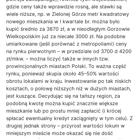
gdzie ceny także wprawdzie rosną, ale stawki są
wiele niższe, np. w Zielonej Górze metr kwadratowy
nowego mieszkania w I kwartale br. można było
kupić średnio za 3870 zł, a w nieodległym Gorzowie
Wielkopolskim już za niecałe 3000 zł. Na podobne
umiarkowane (jeśli porównać z metropoliami) ceny
na rynku pierwotnym – w przedziale od 3700 d 4200
zł/mkw. – można liczyć także w innych tzw.
prowincjonalnych miastach Polski. To ważna część
rynku, ponieważ skupia około 45–50% wartości
obrotu lokalami w kraju. Inwestowanie po tak niskich
kosztach, o połowę niższych niż w dużych miastach,
jest kuszące. Decydując się na tańszy region, za
podobną kwotę można kupić znacznie większe
mieszkanie lub po prostu mniej zapłacić (i krócej
spłacać ewentualny kredyt zaciągnięty w tym celu). Z
drugiej jednak strony – przyrost wartości lokum w
mniejszym mieście może okazać się nie dość