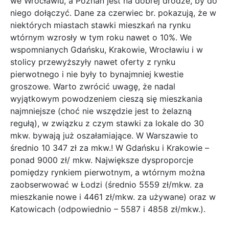
we Wrocławiu, a Poznań jest na dobrej drodze, by do
niego dołączyć. Dane za czerwiec br. pokazują, że w
niektórych miastach stawki mieszkań na rynku
wtórnym wzrosły w tym roku nawet o 10%. We
wspomnianych Gdańsku, Krakowie, Wrocławiu i w
stolicy przewyższyły nawet oferty z rynku
pierwotnego i nie były to bynajmniej kwestie
groszowe.
Warto zwrócić uwagę, że nadal
wyjątkowym powodzeniem cieszą się mieszkania
najmniejsze (choć nie wszędzie jest to żelazną
regułą), w związku z czym stawki za lokale do 30
mkw. bywają już oszałamiające. W Warszawie to
średnio 10 347 zł za mkw.! W Gdańsku i Krakowie –
ponad 9000 zł/ mkw. Największe dysproporcje
pomiędzy rynkiem pierwotnym, a wtórnym można
zaobserwować w Łodzi (średnio 5559 zł/mkw. za
mieszkanie nowe i 4461 zł/mkw. za używane) oraz w
Katowicach (odpowiednio – 5587 i 4858 zł/mkw.).