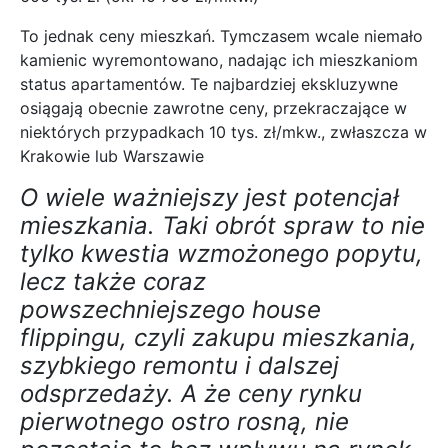
odsprzedaży. A że ceny rynku
pierwotnego ostro rosną, nie
pozostaje to bez wpływu na rynek
wtórny.
© StrefaNieruchomosci.info 2025. All Rights Reserved.