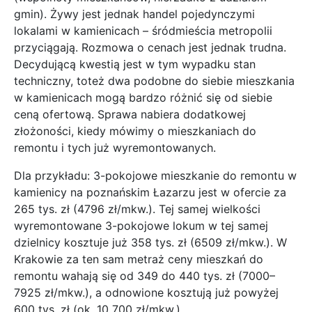
remontu wahają się od 349 do 440 tys. zł (7000–
7925 zł/mkw.), a odnowione kosztują już powyżej
600 tys. zł (ok. 10 700 zł/mkw.)
To jednak ceny mieszkań. Tymczasem wcale niemało
kamienic wyremontowano, nadając ich mieszkaniom
status apartamentów. Te najbardziej ekskluzywne
osiągają obecnie zawrotne ceny, przekraczające w
niektórych przypadkach 10 tys. zł/mkw., zwłaszcza w
Krakowie lub Warszawie
O wiele ważniejszy jest potencjał
mieszkania. Taki obrót spraw to nie
tylko kwestia wzmożonego popytu,
lecz także coraz
powszechniejszego house
flippingu, czyli zakupu mieszkania,
szybkiego remontu i dalszej