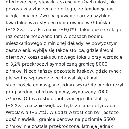
ofertowe ceny stawek z sześciu dużych miast, nie
pozostawia złudzeń co do tego, że tendencja nie
uległa zmianie.
Zwracają uwagę bardzo szybkie
kwartalne wzrosty cen odnotowane w Gdańsku
(+12,3%) oraz Poznaniu (+9,6%). Takie duże skoki po
raz ostatni notowano tam w czasach boomu
mieszkaniowego z minionej dekady. W powyższym
zestawieniu wybija się także stolica, gdzie średni
ofertowy koszt zakupu nowego lokalu przy wzroście
o 3,2% przekroczył symboliczną granicę 8000
zł/mkw. Nieco tańszy pozostaje Kraków, gdzie rynek
pierwotny wprawdzie cechował się akurat
stabilnością cenową, ale jednak wyraźnie przekroczył
próg średniej ofertowej ceny, wynoszący 7000
zł/mkw. Od wzrostu odnotowanego dla stolicy
(+3,2%) znacznie większa była zmiana dotycząca
Wrocławia (+5,7%). W Łodzi wzrost cen był jeszcze
dość niewielki, granica cenowa na poziomie 5500
zł/mkw. nie została przekroczona. Istnieje jednak