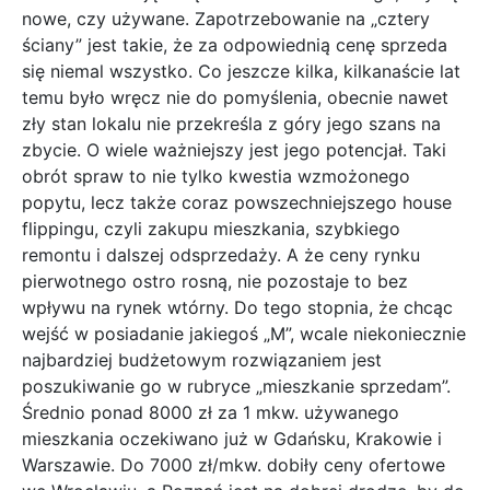
nowe, czy używane. Zapotrzebowanie na „cztery
ściany” jest takie, że za odpowiednią cenę sprzeda
się niemal wszystko. Co jeszcze kilka, kilkanaście lat
temu było wręcz nie do pomyślenia, obecnie nawet
zły stan lokalu nie przekreśla z góry jego szans na
zbycie. O wiele ważniejszy jest jego potencjał. Taki
obrót spraw to nie tylko kwestia wzmożo
nego
popytu, lecz także coraz powszechniejszego house
flippingu, czyli zakupu mieszkania, szybkiego
remontu i dalszej odsprzedaży. A że ceny rynku
pierwotnego ostro rosną, nie pozostaje to bez
wpływu na rynek wtórny. Do tego stopnia, że chcąc
wejść w posiadanie jakiegoś „M”, wcale niekoniecznie
najbardziej budżetowym rozwiązaniem jest
poszukiwanie go w rubryce „mieszkanie sprzedam”.
Średnio ponad 8000 zł za 1 mkw. używanego
mieszkania oczekiwano już w Gdańsku, Krakowie i
Warszawie. Do 7000 zł/mkw. dobiły ceny ofertowe