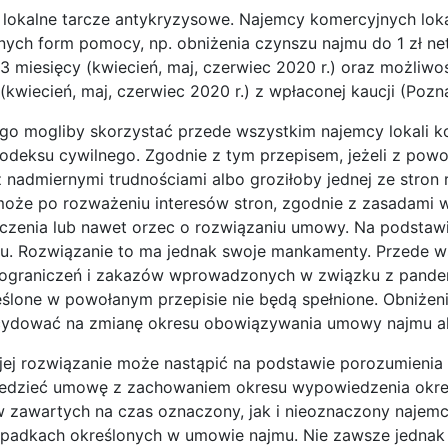
lokalne tarcze antykryzysowe. Najemcy komercyjnych loka
ych form pomocy, np. obniżenia czynszu najmu do 1 zł net
 miesięcy (kwiecień, maj, czerwiec 2020 r.) oraz możliwo
(kwiecień, maj, czerwiec 2020 r.) z wpłaconej kaucji (Pozn
o mogliby skorzystać przede wszystkim najemcy lokali kom
 kodeksu cywilnego. Zgodnie z tym przepisem, jeżeli z p
 nadmiernymi trudnościami albo groziłoby jednej ze stron r
oże po rozważeniu interesów stron, zgodnie z zasadami 
czenia lub nawet orzec o rozwiązaniu umowy. Na podstaw
mu. Rozwiązanie to ma jednak swoje mankamenty. Przede
m ograniczeń i zakazów wprowadzonych w związku z pande
eślone w powołanym przepisie nie będą spełnione. Obniżen
ydować na zmianę okresu obowiązywania umowy najmu alb
jej rozwiązanie może nastąpić na podstawie porozumieni
edzieć umowę z zachowaniem okresu wypowiedzenia okre
w zawartych na czas oznaczony, jak i nieoznaczony naj
padkach określonych w umowie najmu. Nie zawsze jednak