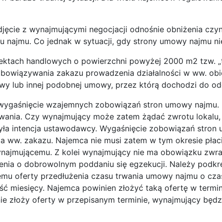
jęcie z wynajmującymi negocjacji odnośnie obniżenia czy
zu najmu. Co jednak w sytuacji, gdy strony umowy najmu n
biektach handlowych o powierzchni powyżej 2000 m2 tzw. 
 obowiązywania zakazu prowadzenia działalności w ww. o
wy lub innej podobnej umowy, przez którą dochodzi do od
ieć wygaśnięcie wzajemnych zobowiązań stron umowy naj
ywania. Czy wynajmujący może zatem żądać zwrotu lokalu,
yła intencja ustawodawcy. Wygaśnięcie zobowiązań stron u
a ww. zakazu. Najemca nie musi zatem w tym okresie płaci
ynajmującemu. Z kolei wynajmujący nie ma obowiązku zwra
enia o dobrowolnym poddaniu się egzekucji. Należy podkreś
emu oferty przedłużenia czasu trwania umowy najmu o cz
ć miesięcy. Najemca powinien złożyć taką ofertę w termin
nie złoży oferty w przepisanym terminie, wynajmujący będz