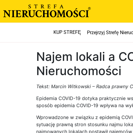
KUP STREFĘ
Przejrzyj Strefę Nier
Najem lokali a 
Nieruchomości
Tekst: Marcin Witkowski – Radca prawny C
Epidemia COVID-19 dotyka praktycznie wsz
sposób epidemia COVID-19 wpływa na wyk
Wprowadzone w związku z epidemią COVID-
sytuację prawną stron stosunku najmu loka
najmowanych lokalach postawił najemców w