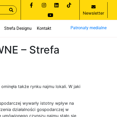
Newsletter
Patronaty medialne
Strefa Designu
Kontakt
NE – Strefa
minęła także rynku najmu lokali. W jaki
spodarczej wywarły istotny wpływ na
dzenia działalności gospodarczej w
e umówionego czynszu najmu stało się