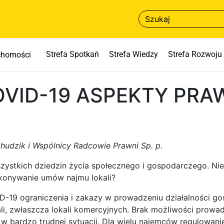
Strefa Spotkań
Strefa Wiedzy
Strefa Rozwoju
uchomości
COVID-19 ASPEKTY PRAW
hudzik i Wspólnicy Radcowie Prawni Sp. p.
ystkich dziedzin życia społecznego i gospodarczego. Nie o
onywanie umów najmu lokali?
19 ograniczenia i zakazy w prowadzeniu działalności go
li, zwłaszcza lokali komercyjnych. Brak możliwości prowa
 bardzo trudnej sytuacji. Dla wielu najemców regulowani