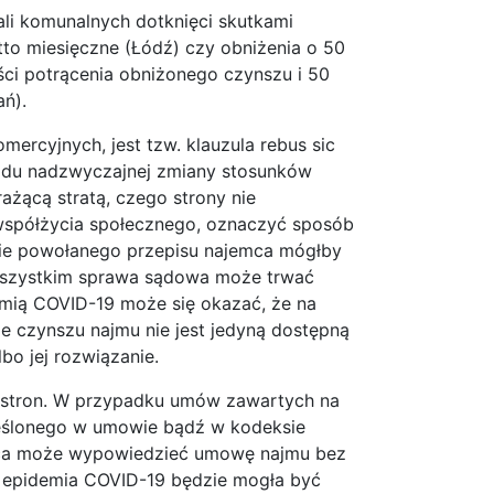
li komunalnych dotknięci skutkami
to miesięczne (Łódź) czy obniżenia o 50
ści potrącenia obniżonego czynszu i 50
ań).
ercyjnych, jest tzw. klauzula rebus sic
owodu nadzwyczajnej zmiany stosunków
ażącą stratą, czego strony nie
współżycia społecznego, oznaczyć sposób
ie powołanego przepisu najemca mógłby
 wszystkim sprawa sądowa może trwać
mią COVID-19 może się okazać, że na
ie czynszu najmu nie jest jedyną dostępną
o jej rozwiązanie.
a stron. W przypadku umów zawartych na
ślonego w umowie bądź w kodeksie
emca może wypowiedzieć umowę najmu bez
 epidemia COVID-19 będzie mogła być