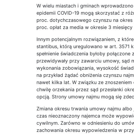
W wielu miastach i gminach wprowadzono 
epidemii COVID-19 mogą skorzystać z różn
proc. dotychczasowego czynszu na okres 3
proc. opłat za media w okresie 3 miesięcy 
Innym potencjalnym rozwiązaniem, z któreg
stantibus, którą uregulowano w art. 3571
spełnienie świadczenia byłoby połączone z
przewidywały przy zawarciu umowy, sąd m
wykonania zobowiązania, wysokość świad
na przykład żądać obniżenia czynszu naj
nawet kilka lat. W związku ze znoszenie
chwilę orzekania przez sąd przesłanki okr
opcją. Strony umowy najmu mogą się zdec
Zmiana okresu trwania umowy najmu albo 
czas nieoznaczony najemca może wypowi
cywilnym. Zarówno w odniesieniu do umó
zachowania okresu wypowiedzenia w przy