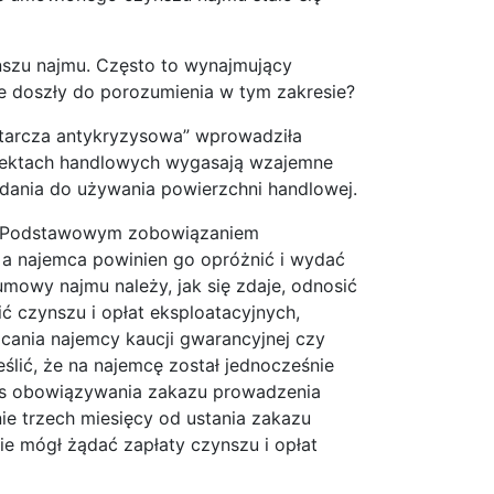
nszu najmu. Często to wynajmujący
ie doszły do porozumienia w tym zakresie?
„tarcza antykryzysowa” wprowadziła
biektach handlowych wygasają wzajemne
dania do używania powierzchni handlowej.
mu. Podstawowym zobowiązaniem
 a najemca powinien go opróżnić i wydać
mowy najmu należy, jak się zdaje, odnosić
ć czynszu i opłat eksploatacyjnych,
cania najemcy kaucji gwarancyjnej czy
lić, że na najemcę został jednocześnie
as obowiązywania zakazu prowadzenia
ie trzech miesięcy od ustania zakazu
ie mógł żądać zapłaty czynszu i opłat