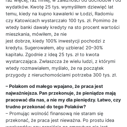
raz więcej, raz mniej, w zależności od dochodów i od
wydatków. Kwotę 25 tys. wymyśliłem dziewięć lat
temu, kiedy na kupno kawalerki w Łodzi, Radomiu
czy Katowicach wystarczało 100 tys. zł. Pomimo że
wtedy banki dawały kredyty na sto procent wartości
mieszkania, mówiłem, że nie
jest dobrze, kiedy 100% inwestycji pochodzi z
kredytu. Sugerowałem, aby uzbierać 20–30%
kapitału. Zgodnie z ideą 25 tys. zł to kwota
wystarczająca. Zwłaszcza że wielu ludzi, z którymi
wtedy rozmawiałem, myślało, że na początek
przygody z nieruchomościami potrzeba 300 tys. zł.
– Polakom od małego wpajano, że praca jest
najważniejsza. Pan przekonuje, że pieniądze mają
pracować dla nas, a nie my dla pieniędzy. Łatwo, czy
trudno przekonać do tego Polaków?
– Promując wolność finansową nie staram się
przekonać, że praca jest nieważna. Po prostu idea