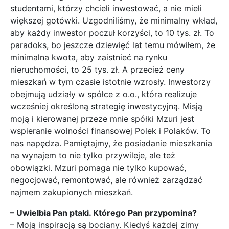
studentami, którzy chcieli inwestować, a nie mieli
większej gotówki. Uzgodniliśmy, że minimalny wkład,
aby każdy inwestor poczuł korzyści, to 10 tys. zł. To
paradoks, bo jeszcze dziewięć lat temu mówiłem, że
minimalna kwota, aby zaistnieć na rynku
nieruchomości, to 25 tys. zł. A przecież ceny
mieszkań w tym czasie istotnie wzrosły. Inwestorzy
obejmują udziały w spółce z o.o., która realizuje
wcześniej określoną strategię inwestycyjną. Misją
moją i kierowanej przeze mnie spółki Mzuri jest
wspieranie wolności finansowej Polek i Polaków. To
nas napędza. Pamiętajmy, że posiadanie mieszkania
na wynajem to nie tylko przywileje, ale też
obowiązki. Mzuri pomaga nie tylko kupować,
negocjować, remontować, ale również zarządzać
najmem zakupionych mieszkań.
– Uwielbia Pan ptaki. Którego Pan przypomina?
– Moją inspiracją są bociany. Kiedyś każdej zimy