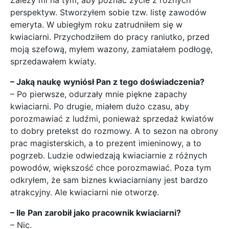
Zależy mi na tym, aby poznać życie z różnych
perspektyw. Stworzyłem sobie tzw. listę zawodów
emeryta. W ubiegłym roku zatrudniłem się w
kwiaciarni. Przychodziłem do pracy raniutko, przed
moją szefową, myłem wazony, zamiatałem podłogę,
sprzedawałem kwiaty.
– Jaką naukę wyniósł Pan z tego doświadczenia?
– Po pierwsze, odurzały mnie piękne zapachy
kwiaciarni. Po drugie, miałem dużo czasu, aby
porozmawiać z ludźmi, ponieważ sprzedaż kwiatów
to dobry pretekst do rozmowy. A to sezon na obrony
prac magisterskich, a to prezent imieninowy, a to
pogrzeb. Ludzie odwiedzają kwiaciarnie z różnych
powodów, większość chce porozmawiać. Poza tym
odkryłem, że sam biznes kwiaciarniany jest bardzo
atrakcyjny. Ale kwiaciarni nie otworzę.
– Ile Pan zarobił jako pracownik kwiaciarni?
– Nic.