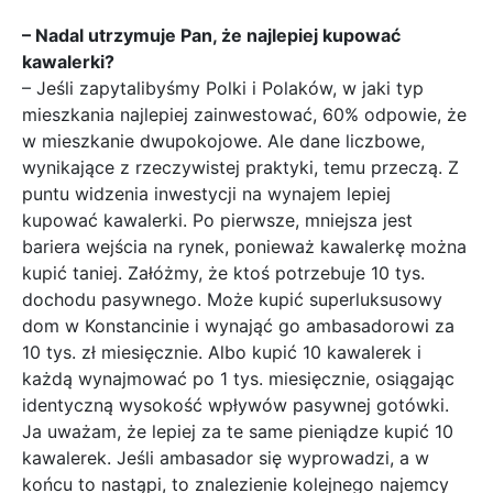
– Nadal utrzymuje Pan, że najlepiej kupować
kawalerki?
– Jeśli zapytalibyśmy Polki i Polaków, w jaki typ
mieszkania najlepiej zainwestować, 60% odpowie, że
w mieszkanie dwupokojowe. Ale dane liczbowe,
wynikające z rzeczywistej praktyki, temu przeczą. Z
puntu widzenia inwestycji na wynajem lepiej
kupować kawalerki. Po pierwsze, mniejsza jest
bariera wejścia na rynek, ponieważ kawalerkę można
kupić taniej. Załóżmy, że ktoś potrzebuje 10 tys.
dochodu pasywnego. Może kupić superluksusowy
dom w Konstancinie i wynająć go ambasadorowi za
10 tys. zł miesięcznie. Albo kupić 10 kawalerek i
każdą wynajmować po 1 tys. miesięcznie, osiągając
identyczną wysokość wpływów pasywnej gotówki.
Ja uważam, że lepiej za te same pieniądze kupić 10
kawalerek. Jeśli ambasador się wyprowadzi, a w
końcu to nastąpi, to znalezienie kolejnego najemcy