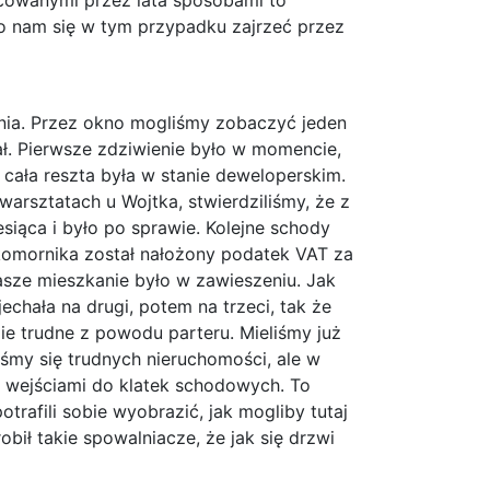
acowanymi przez lata sposobami to
o nam się w tym przypadku zajrzeć przez
enia. Przez okno mogliśmy zobaczyć jeden
ał. Pierwsze zdziwienie było w momencie,
 cała reszta była w stanie deweloperskim.
warsztatach u Wojtka, stwierdziliśmy, że z
siąca i było po sprawie. Kolejne schody
 komornika został nałożony podatek VAT za
nasze mieszkanie było w zawieszeniu. Jak
echała na drugi, potem na trzeci, tak że
zie trudne z powodu parteru. Mieliśmy już
iśmy się trudnych nieruchomości, ale w
a wejściami do klatek schodowych. To
otrafili sobie wyobrazić, jak mogliby tutaj
bił takie spowalniacze, że jak się drzwi