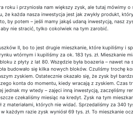
tora roku i przyniosła nam większy zysk, ale tutaj mówimy 
u, że każda nasza inwestycja jest jak zwykły produkt, któ
to, by potem – jeśli mamy jakąś udaną inwestycją, nasz zy
 aby nie stracić, tylko cokolwiek na tym zarobić.
zków II, bo to jest drugie mieszkanie, które kupiliśmy i 
rynku wtórnym i kupiliśmy za ok. 183 tys. zł. Mieszkanie m
loku z płyty z lat 80. Wszędzie była boazeria – nawet na s
a budowało się kilka nowych bloków. Czuliśmy trochę kon
naszym zyskiem. Ostatecznie okazało się, że zysk był bardz
ego konta do momentu, kiedy wracają z zyskiem. Czas trwa
ej jednak my wtedy – zajęci inną inwestycją, zaczęliśmy r
jeszcze czekaliśmy miesiąc na kredyt. Zysk na tym mieszka
z materiałami, których nie widać. Sprzedaliśmy za 340 tys.
 każdym razie zysk wyniósł 69 tys. zł. To mieszkanie ocz