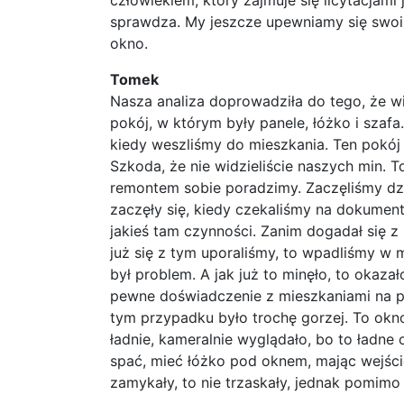
człowiekiem, który zajmuje się licytacja
sprawdza. My jeszcze upewniamy się swoim
okno.
Tomek
Nasza analiza doprowadziła do tego, że w
pokój, w którym były panele, łóżko i szaf
kiedy weszliśmy do mieszkania. Ten pokój 
Szkoda, że nie widzieliście naszych min. T
remontem sobie poradzimy. Zaczęliśmy dzia
zaczęły się, kiedy czekaliśmy na dokument
jakieś tam czynności. Zanim dogadał się z
już się z tym uporaliśmy, to wpadliśmy w m
był problem. A jak już to minęło, to okaza
pewne doświadczenie z mieszkaniami na par
tym przypadku było trochę gorzej. To okn
ładnie, kameralnie wyglądało, bo to ładne o
spać, mieć łóżko pod oknem, mając wejście
zamykały, to nie trzaskały, jednak pomimo t