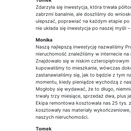
Tomek
Zdarzyła się inwestycja, która trwała pół
zabrzmi banalnie, ale doszliśmy do wniosk
ulepszać, poprawiać na każdym etapie po 
nie układa się inwestycja po naszej myśli –
Monika
Naszą najlepszą inwestycję nazwaliśmy Prus
nieruchomość znaleźliśmy w internecie na 
Znajdowało się w niskim czteropiętrowym b
kupowaliśmy to mieszkanie, wówczas dokoł
zastanawialiśmy się, jak to będzie z tym 
momentu, kiedy pieniądze wychodzą z nasz
Mogłoby się wydawać, że to długo, niemni
trwały trzy miesiące, sprzedaż dwa, plus 
Ekipa remontowa kosztowała nas 25 tys. zł 
kosztowały nas materiały wykończeniowe, w
naszych nieruchomości.
Tomek