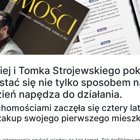
kiej i Tomka Strojewskiego po
ać się nie tylko sposobem na 
zień napędza do działania.
homościami zaczęła się cztery lat
akup swojego pierwszego mieszka