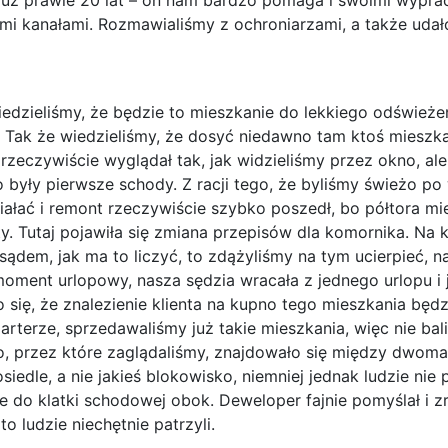
mi już prawie 20 lat – on nam bardzo pomaga i swoimi wypr
i kanałami. Rozmawialiśmy z ochroniarzami, a także udał
iedzieliśmy, że będzie to mieszkanie do lekkiego odśwież
a. Tak że wiedzieliśmy, że dosyć niedawno tam ktoś mieszk
rzeczywiście wyglądał tak, jak widzieliśmy przez okno, ale
o były pierwsze schody. Z racji tego, że byliśmy świeżo po 
łać i remont rzeczywiście szybko poszedł, bo półtora mie
y. Tutaj pojawiła się zmiana przepisów dla komornika. Na
 sądem, jak ma to liczyć, to zdążyliśmy na tym ucierpieć, 
oment urlopowy, nasza sędzia wracała z jednego urlopu i j
ło się, że znalezienie klienta na kupno tego mieszkania będ
terze, sprzedawaliśmy już takie mieszkania, więc nie bal
o, przez które zaglądaliśmy, znajdowało się między dwom
siedle, a nie jakieś blokowisko, niemniej jednak ludzie nie p
 do klatki schodowej obok. Deweloper fajnie pomyślał i zro
o ludzie niechętnie patrzyli.