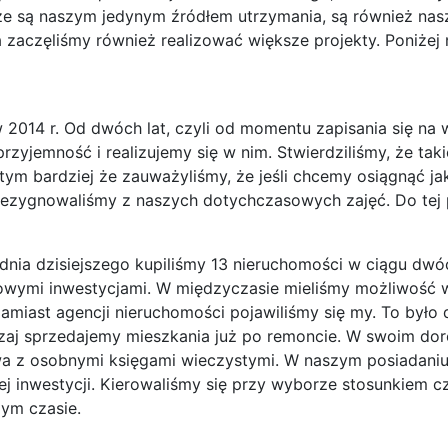
e są naszym jedynym źródłem utrzymania, są również nasz
aczęliśmy również realizować większe projekty. Poniżej 
2014 r. Od dwóch lat, czyli od momentu zapisania się na 
rzyjemność i realizujemy się w nim. Stwierdziliśmy, że t
ym bardziej że zauważyliśmy, że jeśli chcemy osiągnąć jak
rezygnowaliśmy z naszych dotychczasowych zajęć. Do te
dnia dzisiejszego kupiliśmy 13 nieruchomości w ciągu dwóc
nowymi inwestycjami. W międzyczasie mieliśmy możliwość 
miast agencji nieruchomości pojawiliśmy się my. To było 
zaj sprzedajemy mieszkania już po remoncie. W swoim dor
wa z osobnymi księgami wieczystymi. W naszym posiadaniu 
ej inwestycji. Kierowaliśmy się przy wyborze stosunkiem cz
zym czasie.