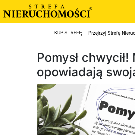
KUP STREFĘ
Przejrzyj Strefę Nier
Pomysł chwycił! 
opowiadają swoją