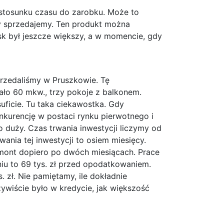
o stosunku czasu do zarobku. Może to
ry sprzedajemy. Ten produkt można
sk był jeszcze większy, a w momencie, gdy
sprzedaliśmy w Pruszkowie. Tę
iało 60 mkw., trzy pokoje z balkonem.
uficie. Tu taka ciekawostka. Gdy
kurencję w postaci rynku pierwotnego i
o duży. Czas trwania inwestycji liczymy od
nia tej inwestycji to osiem miesięcy.
emont dopiero po dwóch miesiącach. Prace
niu to 69 tys. zł przed opodatkowaniem.
 zł. Nie pamiętamy, ile dokładnie
ywiście było w kredycie, jak większość