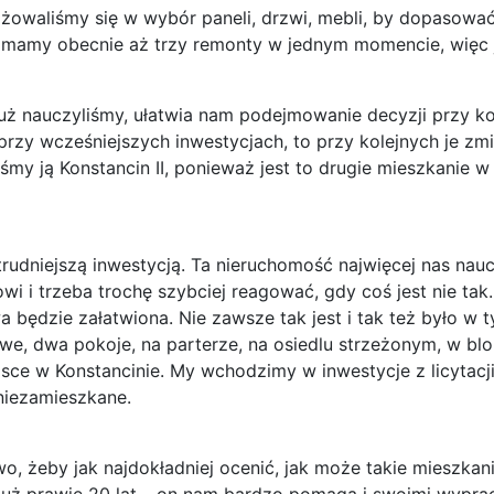
waliśmy się w wybór paneli, drzwi, mebli, by dopasować je
 mamy obecnie aż trzy remonty w jednym momencie, więc j
uż nauczyliśmy, ułatwia nam podejmowanie decyzji przy kol
 przy wcześniejszych inwestycjach, to przy kolejnych je zm
śmy ją Konstancin II, ponieważ jest to drugie mieszkanie w 
trudniejszą inwestycją. Ta nieruchomość najwięcej nas nauc
 i trzeba trochę szybciej reagować, gdy coś jest nie tak.
 będzie załatwiona. Nie zawsze tak jest i tak też było w
we, dwa pokoje, na parterze, na osiedlu strzeżonym, w blo
jsce w Konstancinie. My wchodzimy w inwestycje z licytacj
 niezamieszkane.
, żeby jak najdokładniej ocenić, jak może takie mieszka