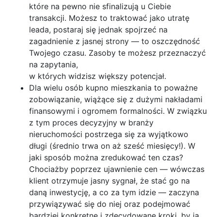
które na pewno nie sfinalizują u Ciebie
transakcji. Możesz to traktować jako utratę
leada, postaraj się jednak spojrzeć na
zagadnienie z jasnej strony — to oszczędność
Twojego czasu. Zasoby te możesz przeznaczyć
na zapytania,
w których widzisz większy potencjał.
Dla wielu osób kupno mieszkania to poważne
zobowiązanie, wiążące się z dużymi nakładami
finansowymi i ogromem formalności. W związku
z tym proces decyzyjny w branży
nieruchomości postrzega się za wyjątkowo
długi (średnio trwa on aż sześć miesięcy!). W
jaki sposób można zredukować ten czas?
Chociażby poprzez ujawnienie cen — wówczas
klient otrzymuje jasny sygnał, że stać go na
daną inwestycję, a co za tym idzie — zaczyna
przywiązywać się do niej oraz podejmować
bardziej konkretne i zdecydowane kroki, by ją