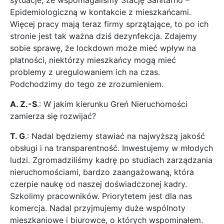
sytuacje, że wspomagaliśmy Stację Sanitarno –
Epidemiologiczną w kontakcie z mieszkańcami.
Więcej pracy mają teraz firmy sprzątające, to po ich
stronie jest tak ważna dziś dezynfekcja. Zdajemy
sobie sprawę, że lockdown może mieć wpływ na
płatności, niektórzy mieszkańcy mogą mieć
problemy z uregulowaniem ich na czas.
Podchodzimy do tego ze zrozumieniem.
A. Z.-S
.: W jakim kierunku Greń Nieruchomości
zamierza się rozwijać?
T. G
.: Nadal będziemy stawiać na najwyższą jakość
obsługi i na transparentność. Inwestujemy w młodych
ludzi. Zgromadziliśmy kadrę po studiach zarządzania
nieruchomościami, bardzo zaangażowaną, która
czerpie naukę od naszej doświadczonej kadry.
Szkolimy pracowników. Priorytetem jest dla nas
komercja. Nadal przyjmujemy duże wspólnoty
mieszkaniowe i biurowce, o których wspominałem.