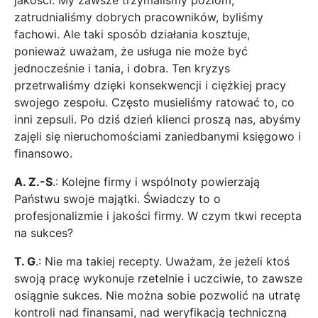
jakości. My zawsze trzymaliśmy poziom,
zatrudnialiśmy dobrych pracowników, byliśmy
fachowi. Ale taki sposób działania kosztuje,
ponieważ uważam, że usługa nie może być
jednocześnie i tania, i dobra. Ten kryzys
przetrwaliśmy dzięki konsekwencji i ciężkiej pracy
swojego zespołu. Często musieliśmy ratować to, co
inni zepsuli. Po dziś dzień klienci proszą nas, abyśmy
zajęli się nieruchomościami zaniedbanymi księgowo i
finansowo.
A. Z.-S
.: Kolejne firmy i wspólnoty powierzają
Państwu swoje majątki. Świadczy to o
profesjonalizmie i jakości firmy. W czym tkwi recepta
na sukces?
T. G
.: Nie ma takiej recepty. Uważam, że jeżeli ktoś
swoją pracę wykonuje rzetelnie i uczciwie, to zawsze
osiągnie sukces. Nie można sobie pozwolić na utratę
kontroli nad finansami, nad weryfikacją techniczną