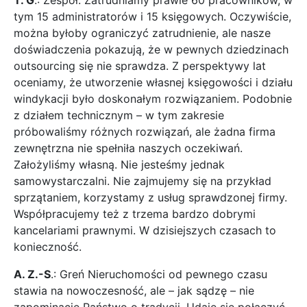
T. G
.: Zespół. Zatrudniamy prawie 60 pracowników, w
tym 15 administratorów i 15 księgowych. Oczywiście,
można byłoby ograniczyć zatrudnienie, ale nasze
doświadczenia pokazują, że w pewnych dziedzinach
outsourcing się nie sprawdza. Z perspektywy lat
oceniamy, że utworzenie własnej księgowości i działu
windykacji było doskonałym rozwiązaniem. Podobnie
z działem technicznym – w tym zakresie
próbowaliśmy różnych rozwiązań, ale żadna firma
zewnętrzna nie spełniła naszych oczekiwań.
Założyliśmy własną. Nie jesteśmy jednak
samowystarczalni. Nie zajmujemy się na przykład
sprzątaniem, korzystamy z usług sprawdzonej firmy.
Współpracujemy też z trzema bardzo dobrymi
kancelariami prawnymi. W dzisiejszych czasach to
konieczność.
A. Z.-S
.: Greń Nieruchomości od pewnego czasu
stawia na nowoczesność, ale – jak sądzę – nie