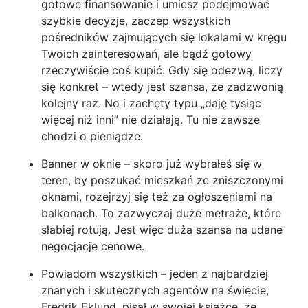
gotowe finansowanie i umiesz podejmować
szybkie decyzje, zaczep wszystkich
pośredników zajmujących się lokalami w kręgu
Twoich zainteresowań, ale bądź gotowy
rzeczywiście coś kupić. Gdy się odezwą, liczy
się konkret – wtedy jest szansa, że zadzwonią
kolejny raz. No i zachęty typu „daję tysiąc
więcej niż inni” nie działają. Tu nie zawsze
chodzi o pieniądze.
Banner w oknie – skoro już wybrałeś się w
teren, by poszukać mieszkań ze zniszczonymi
oknami, rozejrzyj się też za ogłoszeniami na
balkonach. To zazwyczaj duże metraże, które
słabiej rotują. Jest więc duża szansa na udane
negocjacje cenowe.
Powiadom wszystkich – jeden z najbardziej
znanych i skutecznych agentów na świecie,
Fredrik Eklund, pisał w swojej książce, że