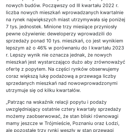
nowych budów. Począwszy od III kwartału 2022 r.
liczba nowych mieszkań wprowadzanych kwartalnie
na rynek największych miast utrzymywała się poniżej
7 tys. jednostek. Minione trzy miesiące przyniosły
pewne ożywienie: deweloperzy wprowadzili do
sprzedaży ponad 10 tys. mieszkań, co jest wynikiem
lepszym aż o 46% w porównaniu do I kwartału 2023
r. Lepszy wynik nie oznacza jednak, że nowych
mieszkań jest wystarczająco dużo aby zrównoważyć
ofertę z popytem. Na części rynków obserwujemy
coraz większą lukę podażową a przewaga liczby
sprzedanych mieszkań nad nowowprowadzonymi
utrzymuje się od kilku kwartałów.
„Patrząc na wskaźnik relacji popytu i podaży
uwzględniający ostatnie cztery kwartały sprzedaży
możemy zaobserwować, że stan bliski równowagi
mamy jeszcze w Trójmieście, Poznaniu oraz Łodzi,
ale pozostałe trzy rynki weszły w stan przewagi