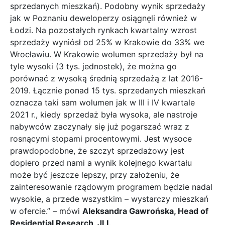
sprzedanych mieszkań). Podobny wynik sprzedaży
jak w Poznaniu deweloperzy osiągnęli również w
Łodzi. Na pozostałych rynkach kwartalny wzrost
sprzedaży wyniósł od 25% w Krakowie do 33% we
Wrocławiu. W Krakowie wolumen sprzedaży był na
tyle wysoki (3 tys. jednostek), że można go
porównać z wysoką średnią sprzedażą z lat 2016-
2019. Łącznie ponad 15 tys. sprzedanych mieszkań
oznacza taki sam wolumen jak w III i IV kwartale
2021 r., kiedy sprzedaż była wysoka, ale nastroje
nabywców zaczynały się już pogarszać wraz z
rosnącymi stopami procentowymi. Jest wysoce
prawdopodobne, że szczyt sprzedażowy jest
dopiero przed nami a wynik kolejnego kwartału
może być jeszcze lepszy, przy założeniu, że
zainteresowanie rządowym programem będzie nadal
wysokie, a przede wszystkim – wystarczy mieszkań
w ofercie.” – mówi
Aleksandra Gawrońska, Head of
Residential Research, JLL