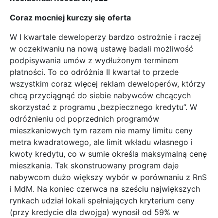
Coraz mocniej kurczy się oferta
W I kwartale deweloperzy bardzo ostrożnie i raczej
w oczekiwaniu na nową ustawę badali możliwość
podpisywania umów z wydłużonym terminem
płatności. To co odróżnia II kwartał to przede
wszystkim coraz więcej reklam deweloperów, którzy
chcą przyciągnąć do siebie nabywców chcących
skorzystać z programu „bezpiecznego kredytu”. W
odróżnieniu od poprzednich programów
mieszkaniowych tym razem nie mamy limitu ceny
metra kwadratowego, ale limit wkładu własnego i
kwoty kredytu, co w sumie określa maksymalną cenę
mieszkania. Tak skonstruowany program daje
nabywcom dużo większy wybór w porównaniu z RnS
i MdM. Na koniec czerwca na sześciu największych
rynkach udział lokali spełniających kryterium ceny
(przy kredycie dla dwojga) wynosił od 59% w