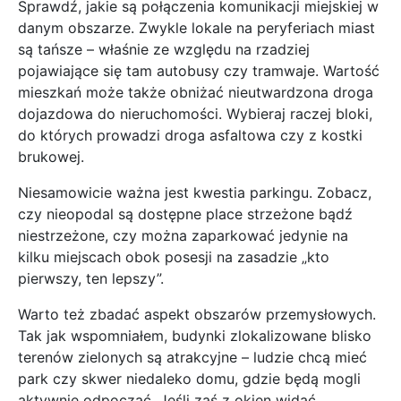
Sprawdź, jakie są połączenia komunikacji miejskiej w
danym obszarze. Zwykle lokale na peryferiach miast
są tańsze – właśnie ze względu na rzadziej
pojawiające się tam autobusy czy tramwaje. Wartość
mieszkań może także obniżać nieutwardzona droga
dojazdowa do nieruchomości. Wybieraj raczej bloki,
do których prowadzi droga asfaltowa czy z kostki
brukowej.
Niesamowicie ważna jest kwestia parkingu. Zobacz,
czy nieopodal są dostępne place strzeżone bądź
niestrzeżone, czy można zaparkować jedynie na
kilku miejscach obok posesji na zasadzie „kto
pierwszy, ten lepszy”.
Warto też zbadać aspekt obszarów przemysłowych.
Tak jak wspomniałem, budynki zlokalizowane blisko
terenów zielonych są atrakcyjne – ludzie chcą mieć
park czy skwer niedaleko domu, gdzie będą mogli
aktywnie odpocząć. Jeśli zaś z okien widać