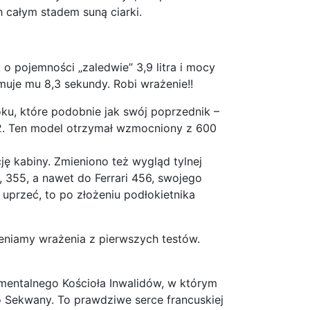
 całym stadem suną ciarki.
o pojemności „zaledwie” 3,9 litra i mocy
muje mu 8,3 sekundy. Robi wrażenie!!
ku, które podobnie jak swój poprzednik –
12. Ten model otrzymał wzmocniony z 600
ę kabiny. Zmieniono też wygląd tylnej
 355, a nawet do Ferrari 456, swojego
 uprzeć, to po złożeniu podłokietnika
eniamy wrażenia z pierwszych testów.
mentalnego Kościoła Inwalidów, w którym
o Sekwany. To prawdziwe serce francuskiej