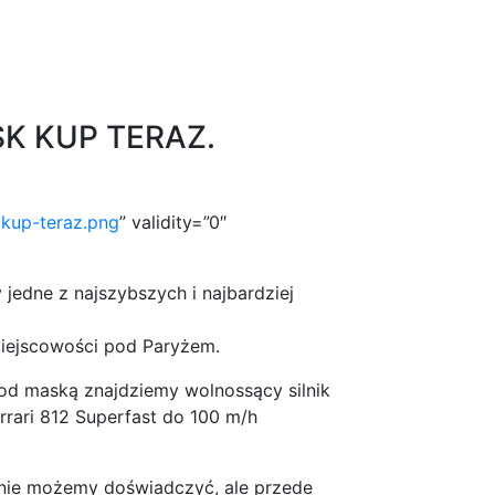
SK KUP TERAZ.
/kup-teraz.png
” validity=”0″
jedne z najszybszych i najbardziej
miejscowości pod Paryżem.
 Pod maską znajdziemy wolnossący silnik
rrari 812 Superfast do 100 m/h
e nie możemy doświadczyć, ale przede