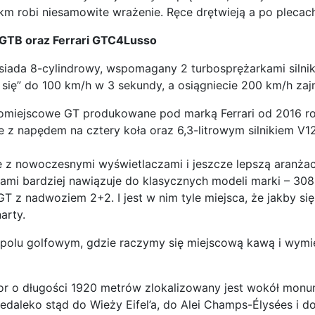
km robi niesamowite wrażenie. Ręce drętwieją a po plecach
 GTB oraz Ferrari GTC4Lusso
iada 8-cylindrowy, wspomagany 2 turbosprężarkami silnik 
się” do 100 km/h w 3 sekundy, a osiągniecie 200 km/h zaj
romiejscowe GT produkowane pod marką Ferrari od 2016 ro
 z napędem na cztery koła oraz 6,3-litrowym silnikiem V
z nowoczesnymi wyświetlaczami i jeszcze lepszą aranżacj
ami bardziej nawiązuje do klasycznych modeli marki – 308,
T z nadwoziem 2+2. I jest w nim tyle miejsca, że jakby się
arty.
polu golfowym, gdzie raczymy się miejscową kawą i wymi
Tor o długości 1920 metrów zlokalizowany jest wokół monu
edaleko stąd do Wieży Eifel’a, do Alei Champs-Élysées i d