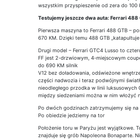
wszystkim przyspieszenie od zera do 100 
Testujemy jeszcze dwa auta: Ferrari 488
Pierwsza maszyna to Ferrari 488 GTB – pos
670 KM. Dzięki temu 488 GTB „katapultuje 
Drugi model – Ferrari GTC4 Lusso to czte
FF jest 2-drzwiowym, 4-miejscowym coupe
do 690 KM silnik
V12 bez doładowania, odświeżone wnętrze 
części nadwozia i teraz podwójnymi światł
nieodległego przodka w linii luksusowych G
między siedzeniami można w nim włożyć n
Po dwóch godzinach zatrzymujemy się na 
Po obiedzie jedziemy na tor
Położenie toru w Paryżu jest wyjątkowe. 
znajduje się grób Napoleona Bonaparte. Ni