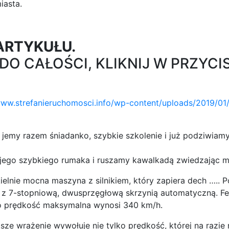
iasta.
ARTYKUŁU.
O CAŁOŚCI, KLIKNIJ W PRZYCI
www.strefanieruchomosci.info/wp-content/uploads/2019/01
emy razem śniadanko, szybkie szkolenie i już podziwiamy 
ojego szybkiego rumaka i ruszamy kawalkadą zwiedzając 
kielnie mocna maszyna z silnikiem, który zapiera dech …..
je z 7-stopniową, dwusprzęgłową skrzynią automatyczną. Fe
ego prędkość maksymalna wynosi 340 km/h.
sze wrażenie wywołuje nie tylko prędkość, której na razi