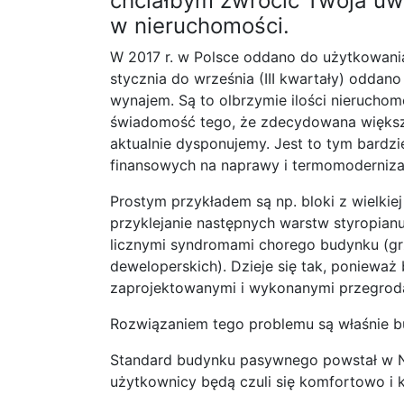
chciałbym zwrócić Twoja uw
w nieruchomości.
W 2017 r. w Polsce oddano do użytkowani
stycznia do września (III kwartały) odda
wynajem. Są to olbrzymie ilości nieruchom
świadomość tego, że zdecydowana większo
aktualnie dysponujemy. Jest to tym bardzi
finansowych na naprawy i termomoderniza
Prostym przykładem są np. bloki z wielki
przyklejanie następnych warstw styropian
licznymi syndromami chorego budynku (gr
deweloperskich). Dzieje się tak, ponieważ 
zaprojektowanymi i wykonanymi przegrod
Rozwiązaniem tego problemu są właśnie b
Standard budynku pasywnego powstał w N
użytkownicy będą czuli się komfortowo i 