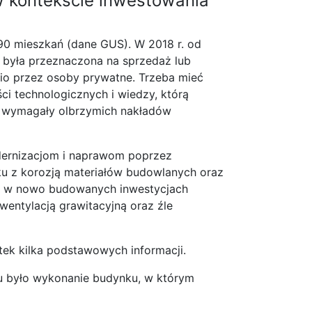
w kontekście inwestowania
90 mieszkań (dane GUS). W 2018 r. od
h była przeznaczona na sprzedaż lub
nio przez osoby prywatne. Trzeba mieć
i technologicznych i wiedzy, którą
lat wymagały olbrzymich nakładów
odernizacjom i naprawom poprzez
zku z korozją materiałów budowlanych oraz
et w nowo budowanych inwestycjach
 wentylacją grawitacyjną oraz źle
ek kilka podstawowych informacji.
 było wykonanie budynku, w którym