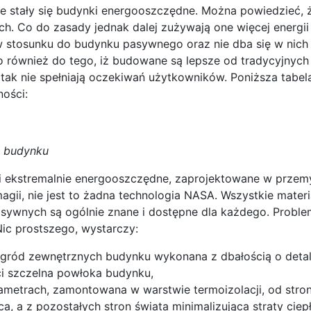
e stały się budynki energooszczędne. Można powiedzieć, ż
. Co do zasady jednak dalej zużywają one więcej energii
stosunku do budynku pasywnego oraz nie dba się w nich o
to również do tego, iż budowane są lepsze od tradycyjny
i tak nie spełniają oczekiwań użytkowników. Poniższa tabe
ności:
u budynku
ki ekstremalnie energooszczędne, zaprojektowane w przem
agii, nie jest to żadna technologia NASA. Wszystkie materi
wnych są ogólnie znane i dostępne dla każdego. Problem
Nic prostszego, wystarczy:
egród zewnętrznych budynku wykonana z dbałością o detale
i szczelna powłoka budynku,
ametrach, zamontowana w warstwie termoizolacji, od stro
ca, a z pozostałych stron świata minimalizująca straty ciep