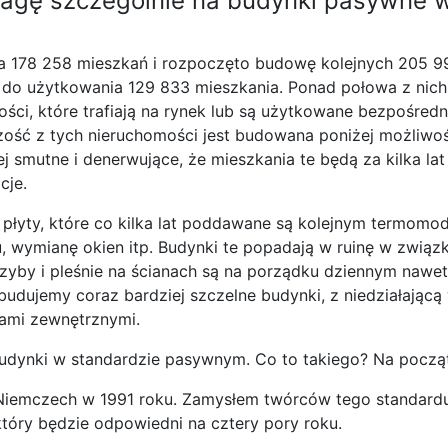
agę szczególnie na budynki pasywne 
a 178 258 mieszkań i rozpoczęto budowę kolejnych 205 9
no do użytkowania 129 833 mieszkania. Ponad połowa z nic
ości, które trafiają na rynek lub są użytkowane bezpośred
ść z tych nieruchomości jest budowana poniżej możliwośc
ej smutne i denerwujące, że mieszkania te będą za kilka 
cje.
ej płyty, które co kilka lat poddawane są kolejnym termom
u, wymianę okien itp. Budynki te popadają w ruinę w zwią
zyby i pleśnie na ścianach są na porządku dziennym naw
budujemy coraz bardziej szczelne budynki, z niedziałającą
ami zewnętrznymi.
udynki w standardzie pasywnym. Co to takiego? Na począt
iemczech w 1991 roku. Zamysłem twórców tego standardu
który będzie odpowiedni na cztery pory roku.