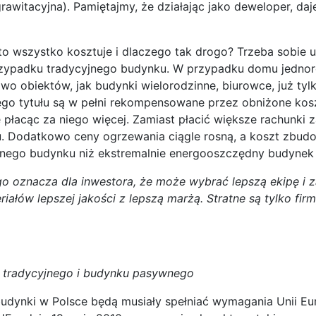
 grawitacyjna). Pamiętajmy, że działając jako deweloper, da
e to wszystko kosztuje i dlaczego tak drogo? Trzeba sobie 
rzypadku tradycyjnego budynku. W przypadku domu jedno
wo obiektów, jak budynki wielorodzinne, biurowce, już ty
ego tytułu są w pełni rekompensowane przez obniżone koszt
e płacąc za niego więcej. Zamiast płacić większe rachunki 
u. Dodatkowo ceny ogrzewania ciągle rosną, a koszt zbudo
nego budynku niż ekstremalnie energooszczędny budynek p
oznacza dla inwestora, że może wybrać lepszą ekipę i za
ałów lepszej jakości z lepszą marżą. Stratne są tylko fir
ku tradycyjnego i budynku pasywnego
dynki w Polsce będą musiały spełniać wymagania Unii Eur