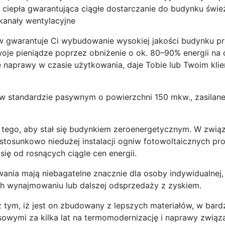
 ciepła gwarantująca ciągłe dostarczanie do budynku świ
 kanały wentylacyjne
w gwarantuje Ci wybudowanie wysokiej jakości budynku pr
oje pieniądze poprzez obniżenie o ok. 80–90% energii na
 naprawy w czasie użytkowania, daje Tobie lub Twoim klie
w standardzie pasywnym o powierzchni 150 mkw., zasilan
 tego, aby stał się budynkiem zeroenergetycznym. W zwią
tosunkowo niedużej instalacji ogniw fotowoltaicznych pro
się od rosnących ciągle cen energii.
wania mają niebagatelne znacznie dla osoby indywidualnej,
ch wynajmowaniu lub dalszej odsprzedaży z zyskiem.
tym, iż jest on zbudowany z lepszych materiałów, w bardz
sowymi za kilka lat na termomodernizację i naprawy zwi