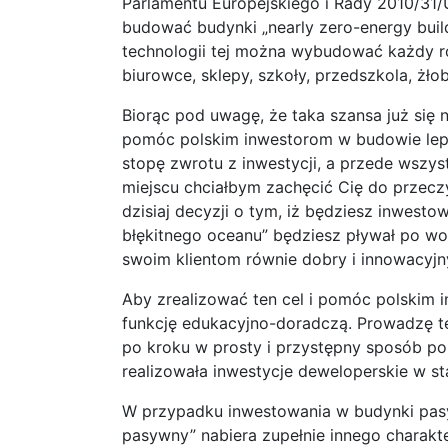
Parlamentu Europejskiego i Rady 2010/31/
budować budynki „nearly zero-energy buil
technologii tej można wybudować każdy r
biurowce, sklepy, szkoły, przedszkola, żło
Biorąc pod uwagę, że taka szansa już się n
pomóc polskim inwestorom w budowie leps
stopę zwrotu z inwestycji, a przede wszy
miejscu chciałbym zachęcić Cię do przeczy
dzisiaj decyzji o tym, iż będziesz inwest
błękitnego oceanu” będziesz pływał po wo
swoim klientom równie dobry i innowacyjn
Aby zrealizować ten cel i pomóc polskim 
funkcję edukacyjno-doradczą. Prowadzę t
po kroku w prosty i przystępny sposób p
realizowała inwestycje deweloperskie w s
W przypadku inwestowania w budynki pasy
pasywny” nabiera zupełnie innego charakt