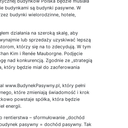
getycznej budynków Polska będzie musiała
śnie budynkami są budynki pasywne. W
ez budynki wielorodzinne, hotele,
ąłem działania na szeroką skalę, aby
wynajmie lub sprzedaży uzyskiwać lepszą
torom, którzy się na to zdecydują. W tym
 Chan Kim i Renée Mauborgne. Podjęcie
gę nad konkurencją. Zgodnie ze „strategią
, który będzie miał do zaoferowania
al www.BudynekPasywny.pl, który pełni
nego, które zmieniają świadomość i krok
tkowo powstaje spółka, która będzie
ł energii.
 rentierstwa – sformułowanie „dochód
ie budynek pasywny = dochód pasywny. Tak