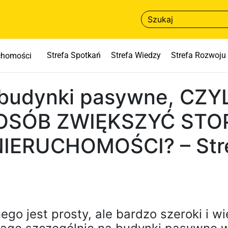
Strefa Spotkań
Strefa Wiedzy
Strefa Rozwoju
uchomości
budynki pasywne, CZY
OSÓB ZWIĘKSZYĆ STO
IERUCHOMOŚCI? – Str
o jest prosty, ale bardzo szeroki i w