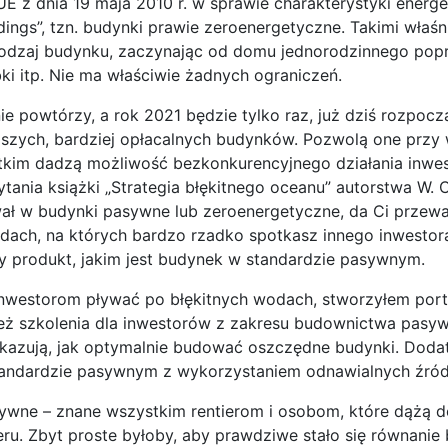
UE z dnia 19 maja 2010 r. w sprawie charakterystyki ener
dings”, tzn. budynki prawie zeroenergetyczne. Takimi wła
odzaj budynku, zaczynając od domu jednorodzinnego poprz
bki itp. Nie ma właściwie żadnych ograniczeń.
ie powtórzy, a rok 2021 będzie tylko raz, już dziś rozpocz
zych, bardziej opłacalnych budynków. Pozwolą one przy 
stkim dadzą możliwość bezkonkurencyjnego działania inwes
tania książki „Strategia błękitnego oceanu” autorstwa W.
ował w budynki pasywne lub zeroenergetyczne, da Ci przewa
dach, na których bardzo rzadko spotkasz innego inwestora
y produkt, jakim jest budynek w standardzie pasywnym.
inwestorom pływać po błękitnych wodach, stworzyłem port
eż szkolenia dla inwestorów z zakresu budownictwa pasyw
okazują, jak optymalnie budować oszczędne budynki. Doda
tandardzie pasywnym z wykorzystaniem odnawialnych źróde
wne – znane wszystkim rentierom i osobom, które dążą do
eru. Zbyt proste byłoby, aby prawdziwe stało się równan