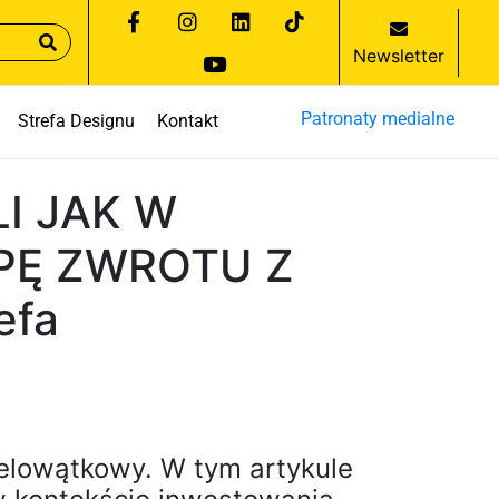
Newsletter
Patronaty medialne
Strefa Designu
Kontakt
LI JAK W
PĘ ZWROTU Z
efa
ielowątkowy. W tym artykule