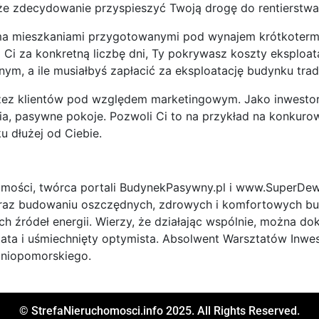
oże zdecydowanie przyspieszyć Twoją drogę do rentierstwa
a mieszkaniami przygotowanymi pod wynajem krótkotermin
ci Ci za konkretną liczbę dni, Ty pokrywasz koszty eksploata
ym, a ile musiałbyś zapłacić za eksploatację budynku tra
przez klientów pod względem marketingowym. Jako inwestor
a, pasywne pokoje. Pozwoli Ci to na przykład na konkurow
u dłużej od Ciebie.
homości, twórca portali BudynekPasywny.pl i www.SuperDew
raz budowaniu oszczędnych, zdrowych i komfortowych bu
źródeł energii. Wierzy, że działając wspólnie, można dok
tata i uśmiechnięty optymista. Absolwent Warsztatów Inw
dniopomorskiego.
© StrefaNieruchomosci.info 2025. All Rights Reserved.