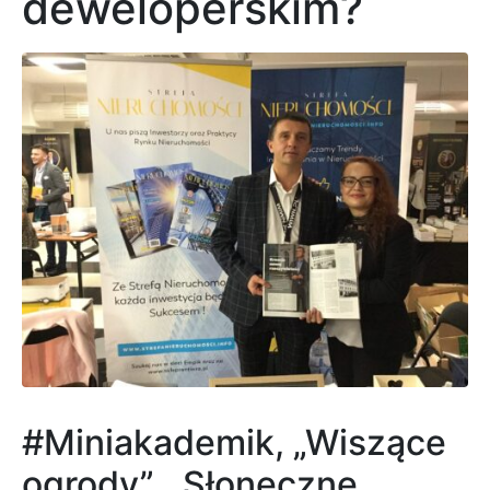
deweloperskim?
#Miniakademik, „Wiszące
ogrody”, „Słoneczne