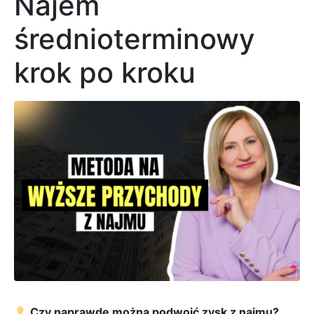
Najem
średnioterminowy
krok po kroku
Czy naprawdę można podwoić zysk z najmu?