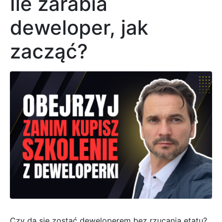
Ile zarabia
deweloper, jak
zacząć?
Czy da się zostać deweloperem bez rzucania etatu?