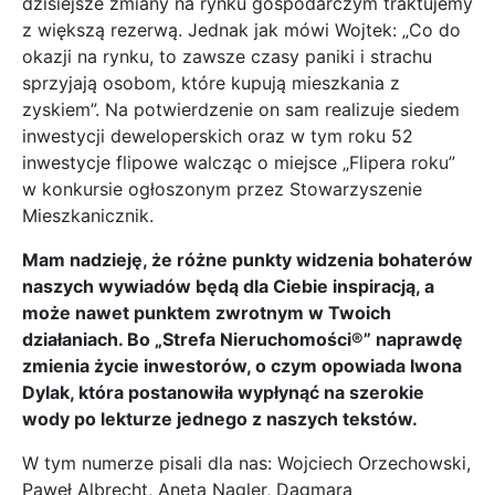
dzisiejsze zmiany na rynku gospodarczym traktujemy
z większą rezerwą. Jednak jak mówi Wojtek: „Co do
okazji na rynku, to zawsze czasy paniki i strachu
sprzyjają osobom, które kupują mieszkania z
zyskiem”. Na potwierdzenie on sam realizuje siedem
inwestycji deweloperskich oraz w tym roku 52
inwestycje flipowe walcząc o miejsce „Flipera roku”
w konkursie ogłoszonym przez Stowarzyszenie
Mieszkanicznik.
Mam nadzieję, że różne punkty widzenia bohaterów
naszych wywiadów będą dla Ciebie inspiracją, a
może nawet punktem zwrotnym w Twoich
działaniach. Bo „Strefa Nieruchomości®” naprawdę
zmienia życie inwestorów, o czym opowiada Iwona
Dylak, która postanowiła wypłynąć na szerokie
wody po lekturze jednego z naszych tekstów.
W tym numerze pisali dla nas:
Wojciech Orzechowski,
Paweł Albrecht, Aneta Nagler, Dagmara