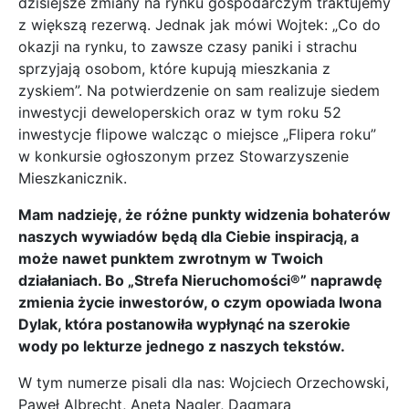
dzisiejsze zmiany na rynku gospodarczym traktujemy
z większą rezerwą. Jednak jak mówi Wojtek: „Co do
okazji na rynku, to zawsze czasy paniki i strachu
sprzyjają osobom, które kupują mieszkania z
zyskiem”. Na potwierdzenie on sam realizuje siedem
inwestycji deweloperskich oraz w tym roku 52
inwestycje flipowe walcząc o miejsce „Flipera roku”
w konkursie ogłoszonym przez Stowarzyszenie
Mieszkanicznik.
Mam nadzieję, że różne punkty widzenia bohaterów
naszych wywiadów będą dla Ciebie inspiracją, a
może nawet punktem zwrotnym w Twoich
działaniach. Bo „Strefa Nieruchomości®” naprawdę
zmienia życie inwestorów, o czym opowiada Iwona
Dylak, która postanowiła wypłynąć na szerokie
wody po lekturze jednego z naszych tekstów.
W tym numerze pisali dla nas:
Wojciech Orzechowski,
Paweł Albrecht, Aneta Nagler, Dagmara